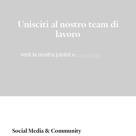
Unisciti
al
nostro
team
di
lavoro
vedi
la
nostra
joblist
e
candidati
per
le
posizioni
aperte
Social
Media
&
Community