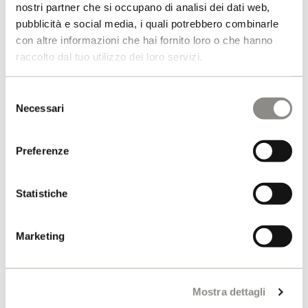
nostri partner che si occupano di analisi dei dati web,
via Brigata Marche 30
pubblicità e social media, i quali potrebbero combinarle
31030 Carbonera
con altre informazioni che hai fornito loro o che hanno
Treviso - Italia
raccolto dal tuo utilizzo dei loro servizi.
Ottieni indicazioni
Selezione
Necessari
del
consenso
Headquarter
Preferenze
+39 0422 445007
info@dogtrot.it
Statistiche
Amministrazione
Marketing
+39 0422 260313
administration@dogtrot.it
Mostra dettagli