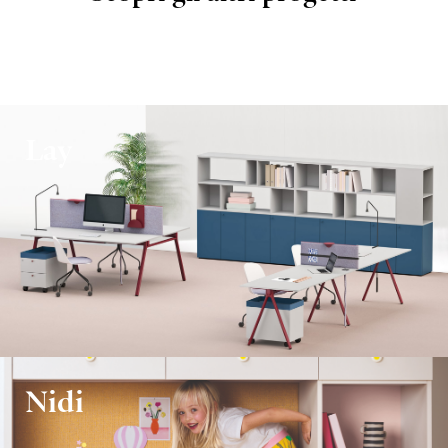
Lay
Nidi